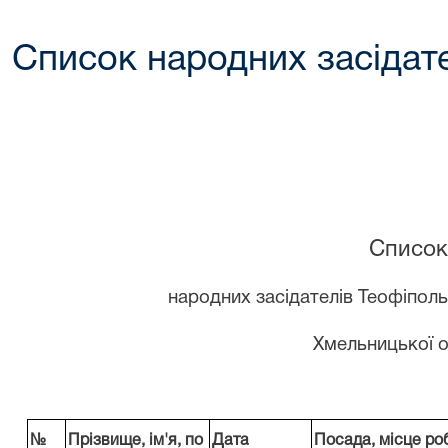
Список народних засідате
Список
народних засідателів Теофіпол
Хмельницької о
№
Прізвище, ім'я,
по
Дата
Посада, місце ро